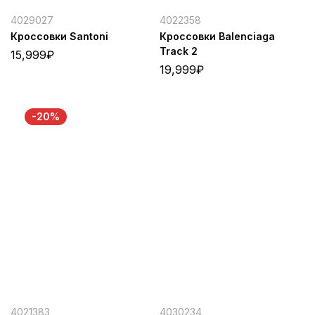
4029027
4022358
Кроссовки Santoni
Кроссовки Balenciaga
Track 2
15,999
₽
19,999
₽
-20%
4021383
4030234