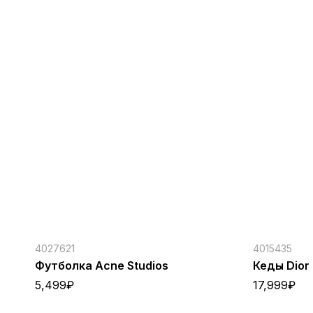
4027621
4015435
Футболка Acne Studios
Кеды Dior
5,499
₽
17,999
₽