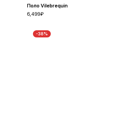
Поло Vilebrequin
6,499
₽
-38%