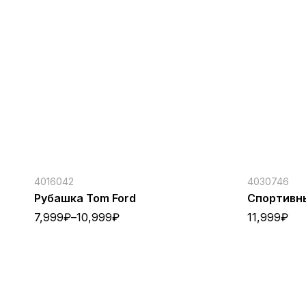
4016042
4030746
Рубашка Tom Ford
Спортивны
7,999
₽
–
10,999
₽
11,999
₽