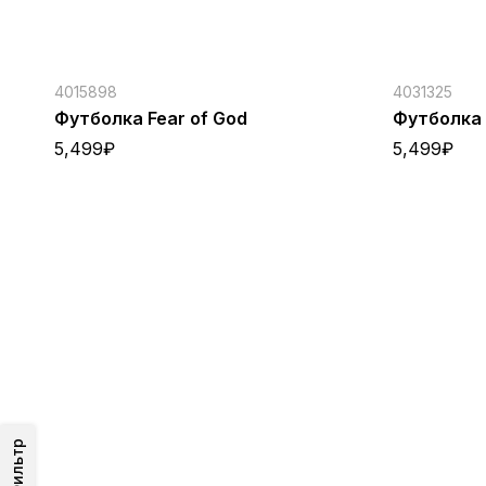
4015898
4031325
Футболка Fear of God
Футболка 
5,499
₽
5,499
₽
Фильтр