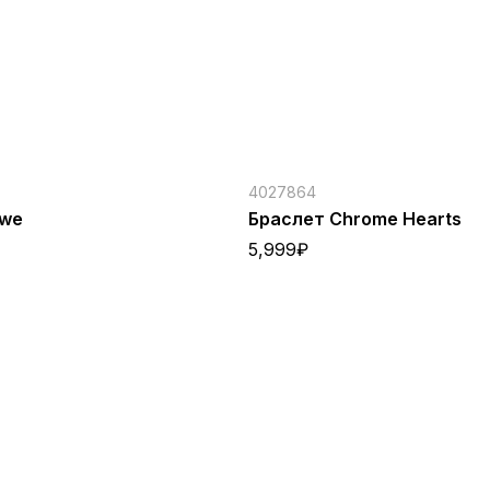
4027864
ewe
Браслет Chrome Hearts
5,999
₽