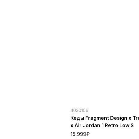
4030106
Кеды Fragment Design x Tra
x Air Jordan 1 Retro Low S
15,999
₽