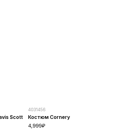
4031456
vis Scott
Костюм Cornery
4,999
₽