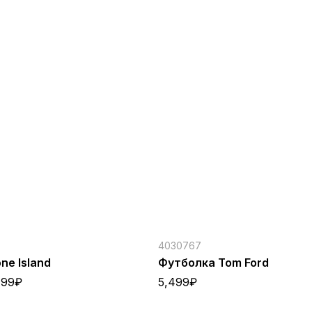
4030767
ne Island
Футболка Tom Ford
799
₽
5,499
₽