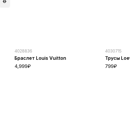
4028836
4030715
Браслет Louis Vuitton
Трусы Lo
4,999
₽
799
₽