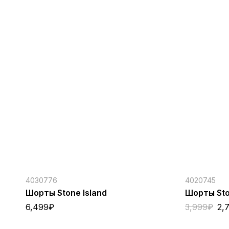
4030776
4020745
Шорты Stone Island
Шорты Sto
6,499
₽
3,999
₽
2,