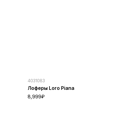
4031083
Лоферы Loro Piana
8,999
₽