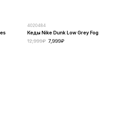
4020484
es
Кеды Nike Dunk Low Grey Fog
12,999
₽
7,999
₽