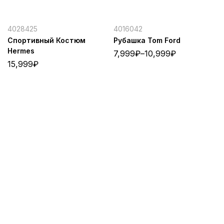
4028425
4016042
Спортивный Костюм
Рубашка Tom Ford
Hermes
7,999
₽
–
10,999
₽
15,999
₽