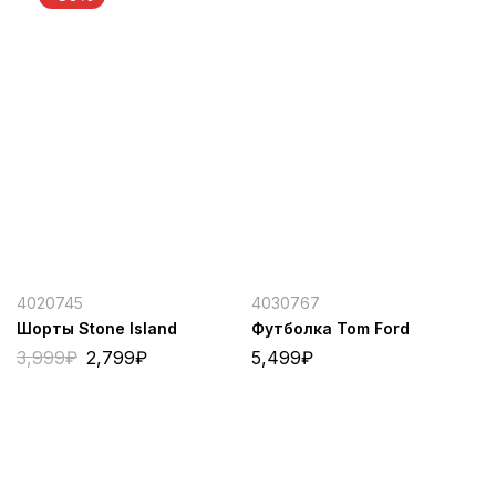
4020745
4030767
Шорты Stone Island
Футболка Tom Ford
3,999
₽
2,799
₽
5,499
₽