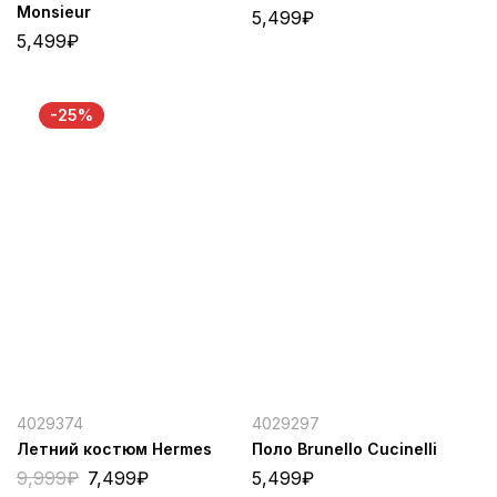
Monsieur
5,499
₽
5,499
₽
-25%
4029374
4029297
Летний костюм Hermes
Поло Brunello Cucinelli
9,999
₽
7,499
₽
5,499
₽