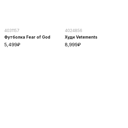
4031157
4024856
Футболка Fear of God
Худи Vetements
5,499
₽
8,999
₽