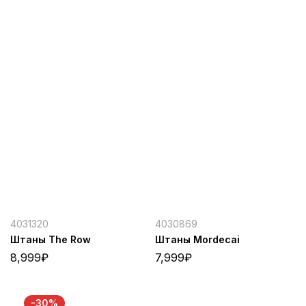
4031320
4030869
Штаны The Row
Штаны Mordecai
8,999
₽
7,999
₽
-30%