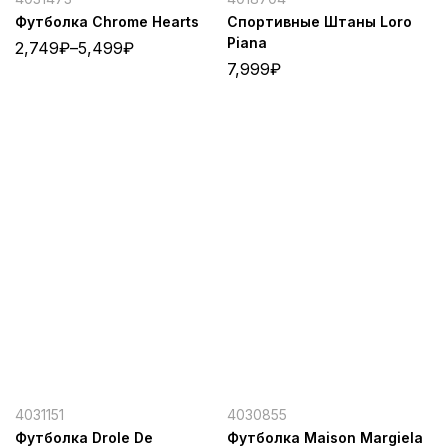
Футболка Chrome Hearts
Спортивные Штаны Loro
Piana
2,749
₽
–
5,499
₽
7,999
₽
4031151
4030855
Футболка Drole De
Футболка Maison Margiela