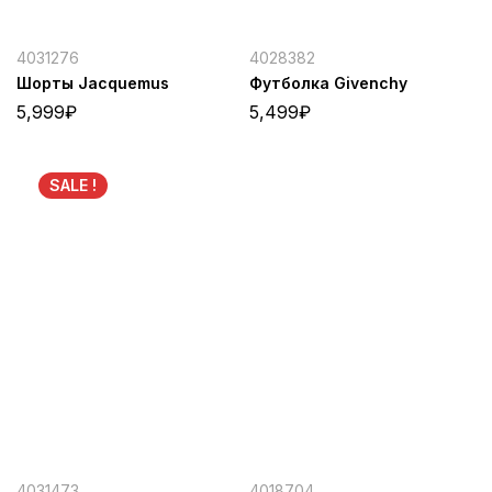
4031276
4028382
Шорты Jacquemus
Футболка Givenchy
5,999
₽
5,499
₽
SALE !
4031473
4018704