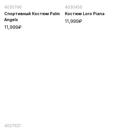
4030746
4030456
Спортивный Костюм Palm
Костюм Loro Piana
Angels
11,999
₽
11,999
₽
4027621