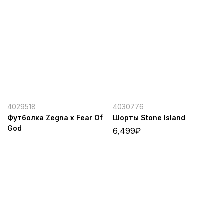
4029518
4030776
Футболка Zegna x Fear Of
Шорты Stone Island
God
6,499
₽