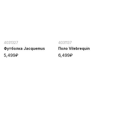
4031327
4031137
Футболка Jacquemus
Поло Vilebrequin
5,499
₽
6,499
₽