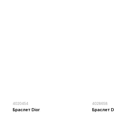
4020454
4028658
Браслет Dior
Браслет D