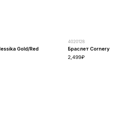
4020128
essika Gold/Red
Браслет Cornery
2,499
₽