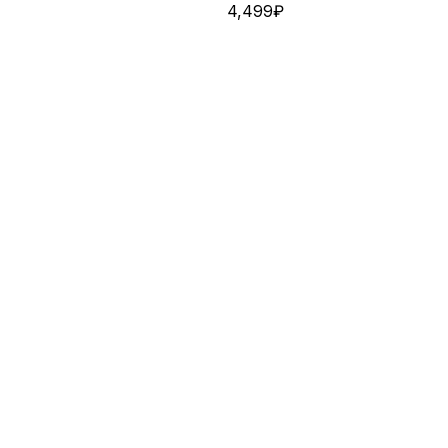
4,499
₽