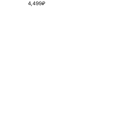
4,499
₽