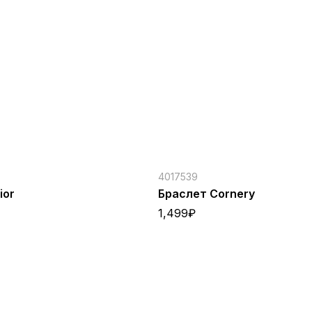
4017539
ior
Браслет Cornery
1,499
₽