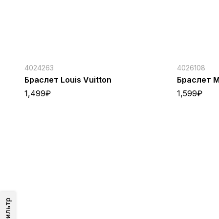
4024263
4026108
Браслет Louis Vuitton
Браслет M
1,499
₽
1,599
₽
Фильтр