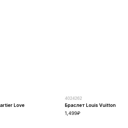
4024262
artier Love
Браслет Louis Vuitton
1,499
₽