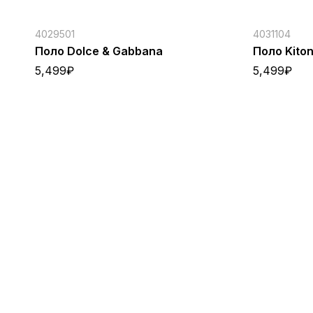
4029501
4031104
Поло Dolce & Gabbana
Поло Kito
5,499
₽
5,499
₽