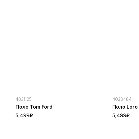
4031125
4030484
Поло Tom Ford
Поло Loro
5,499
₽
5,499
₽