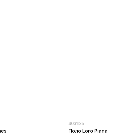
4031135
mes
Поло Loro Piana