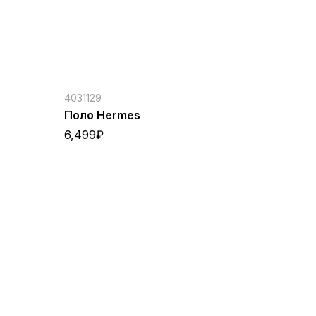
4031129
Поло Hermes
6,499
₽