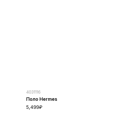
4031116
Поло Hermes
5,499
₽