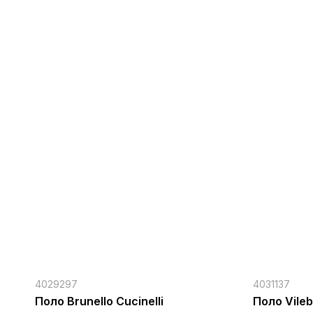
4029297
4031137
Поло Brunello Cucinelli
Поло Vileb