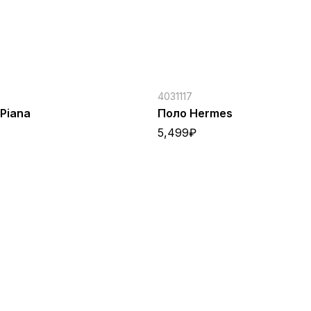
4031117
 Piana
Поло Hermes
5,499
₽