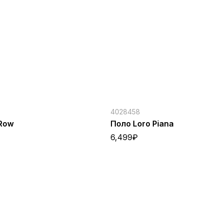
4028458
Row
Поло Loro Piana
6,499
₽