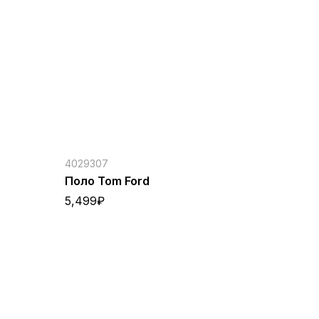
4029307
Поло Tom Ford
5,499
₽