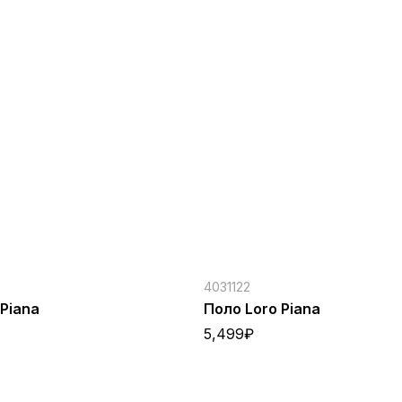
4031122
 Piana
Поло Loro Piana
5,499
₽