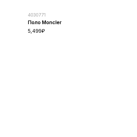
4030771
Поло Moncler
5,499
₽