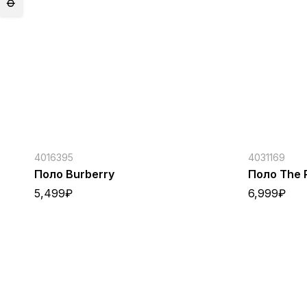
4016395
4031169
Поло Burberry
Поло The 
5,499
₽
6,999
₽