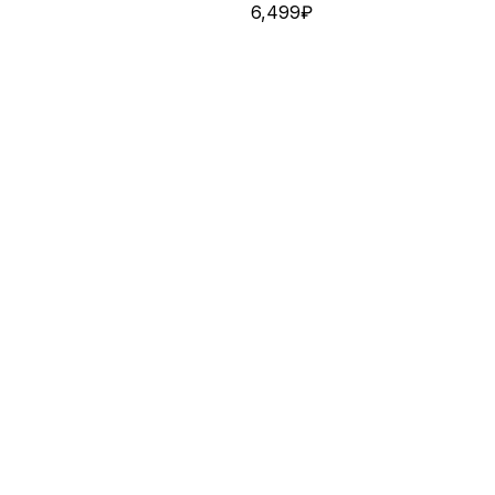
6,499
₽