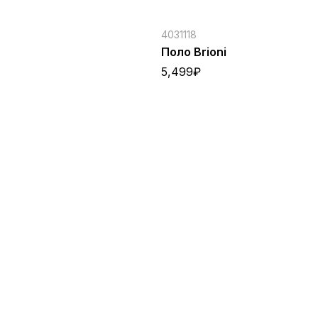
4031118
n
Поло Brioni
5,499
₽