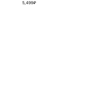
5,499
₽