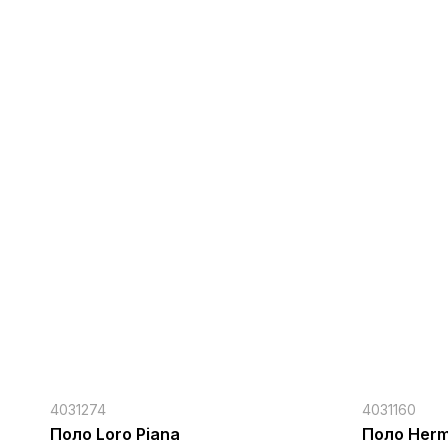
4031274
4031160
Поло Loro Piana
Поло Her