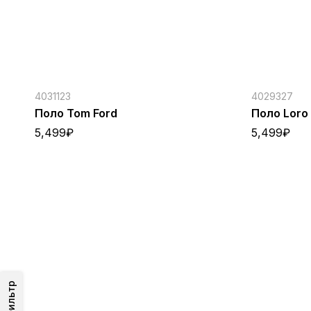
4031123
4029327
Поло Tom Ford
Поло Loro
5,499
₽
5,499
₽
Фильтр