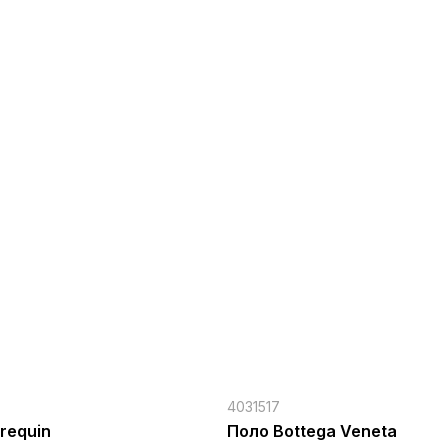
4031517
requin
Поло Bottega Veneta