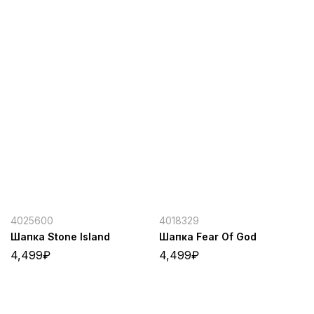
4025600
4018329
Шапка Stone Island
Шапка Fear Of God
4,499
₽
4,499
₽