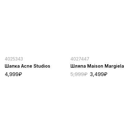
4025343
4027447
Шапка Acne Studios
Шляпа Maison Margiela
4,999
₽
5,999
₽
3,499
₽