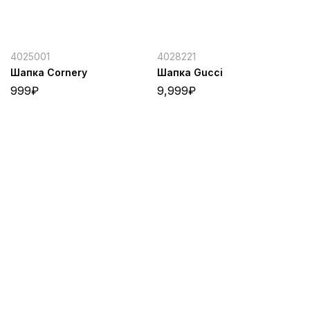
4025001
4028221
Шапка Cornery
Шапка Gucci
999
₽
9,999
₽