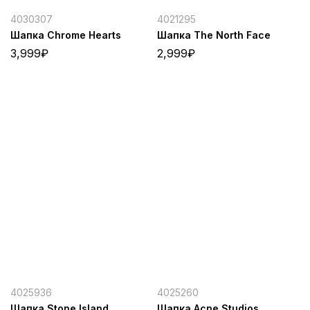
4030307
4021295
Шапка Chrome Hearts
Шапка The North Face
3,999
₽
2,999
₽
4025936
4025260
Шапка Stone Island
Шапка Acne Studios