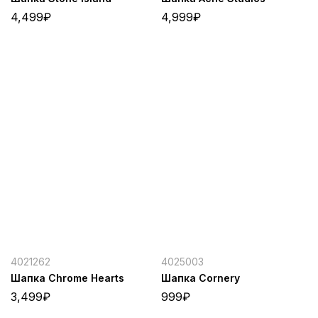
4,499
₽
4,999
₽
4021262
4025003
Шапка Chrome Hearts
Шапка Cornery
3,499
₽
999
₽