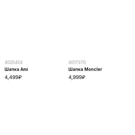
4025454
4017370
Шапка Ami
Шапка Moncler
4,499
₽
4,999
₽