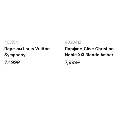
4031541
4030412
Парфюм Louis Vuitton
Парфюм Clive Christian
Symphony
Noble XXI Blonde Amber
7,499
₽
7,999
₽