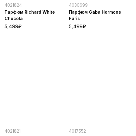
4021824
4030699
Парфюм Richard White
Парфюм Gaba Hormone
Chocola
Paris
5,499
₽
5,499
₽
4021821
4017552