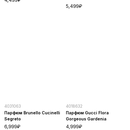
5,499
₽
4031063
4018632
Парфюм Brunello Cucinelli
Парфюм Gucci Flora
Segreto
Gorgeous Gardenia
6,999
₽
4,999
₽