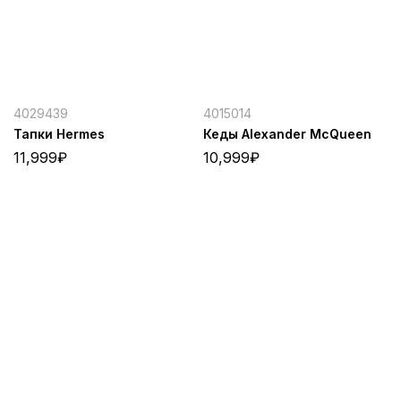
4029439
4015014
Тапки Hermes
Кеды Alexander McQueen
11,999
₽
10,999
₽