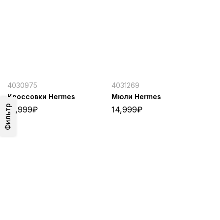
4030975
4031269
Кроссовки Hermes
Мюли Hermes
Фильтр
15,999
₽
14,999
₽