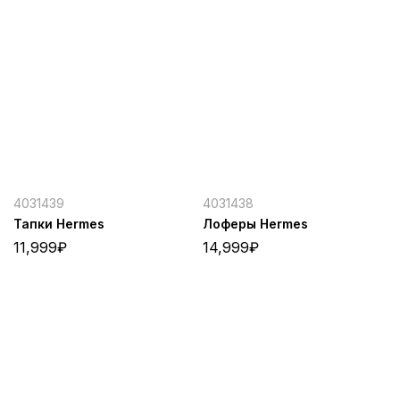
4031439
4031438
Тапки Hermes
Лоферы Hermes
11,999
₽
14,999
₽