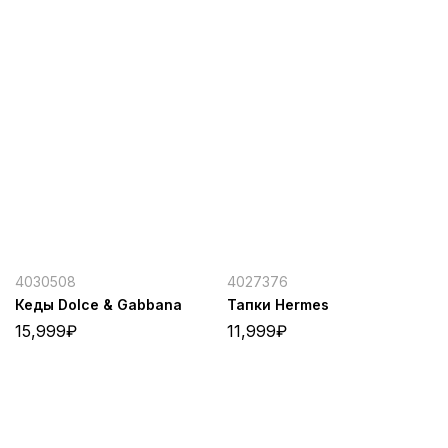
4030508
4027376
Кеды Dolce & Gabbana
Тапки Hermes
15,999
₽
11,999
₽