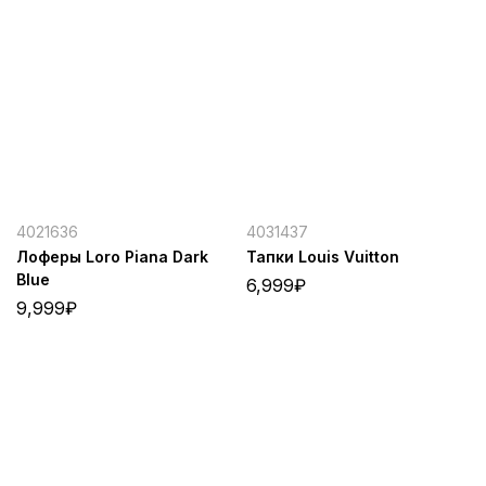
4021636
4031437
Лоферы Loro Piana Dark
Тапки Louis Vuitton
Blue
6,999
₽
9,999
₽