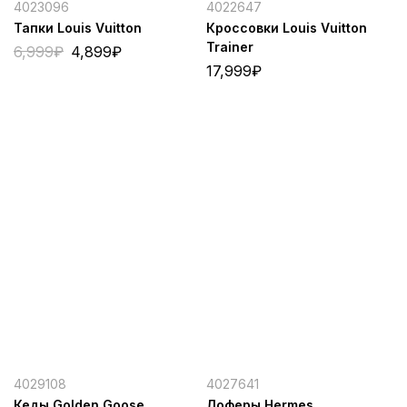
4023096
4022647
Тапки Louis Vuitton
Кроссовки Louis Vuitton
Trainer
6,999
₽
4,899
₽
17,999
₽
4029108
4027641
Кеды Golden Goose
Лоферы Hermes