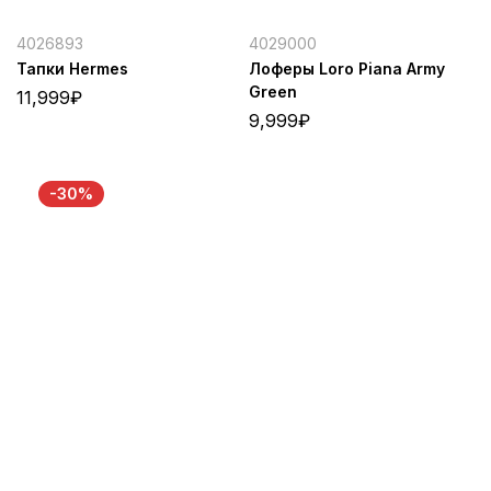
4026893
4029000
Тапки Hermes
Лоферы Loro Piana Army
Green
11,999
₽
9,999
₽
-30%