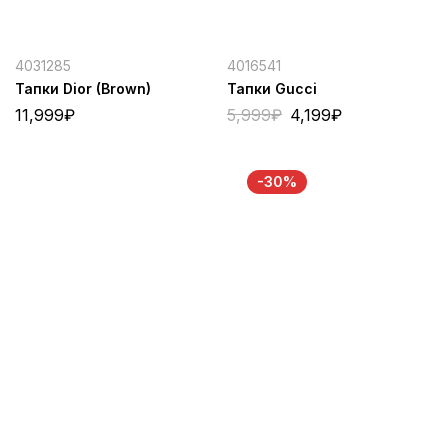
4031285
4016541
Тапки Dior (Brown)
Тапки Gucci
11,999
₽
5,999
₽
4,199
₽
-30%