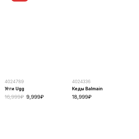
4024789
4024336
Угги Ugg
Кеды Balmain
16,999
₽
9,999
₽
18,999
₽