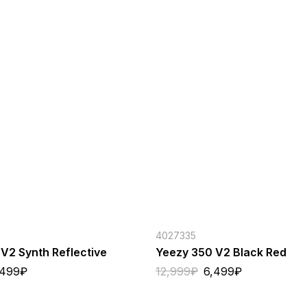
4027335
V2 Synth Reflective
Yeezy 350 V2 Black Red
,499
₽
12,999
₽
6,499
₽