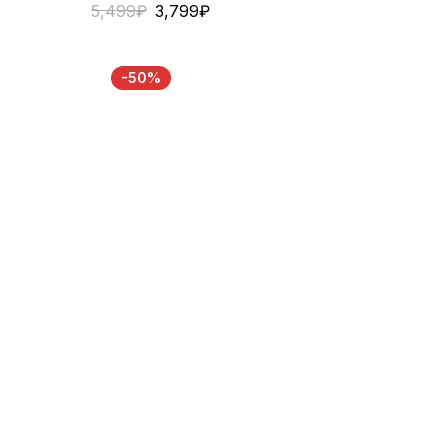
5,499
₽
3,799
₽
-50%