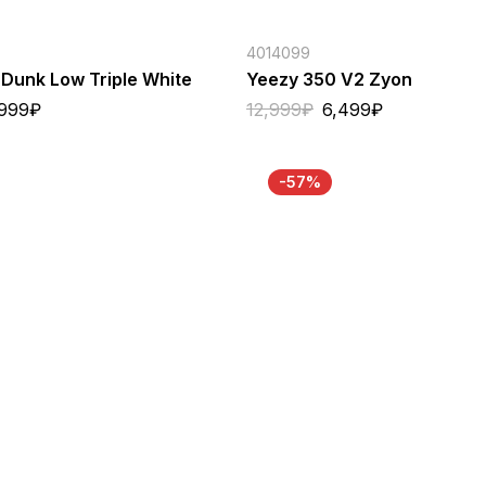
4014099
Dunk Low Triple White
Yeezy 350 V2 Zyon
,999
₽
12,999
₽
6,499
₽
-57%