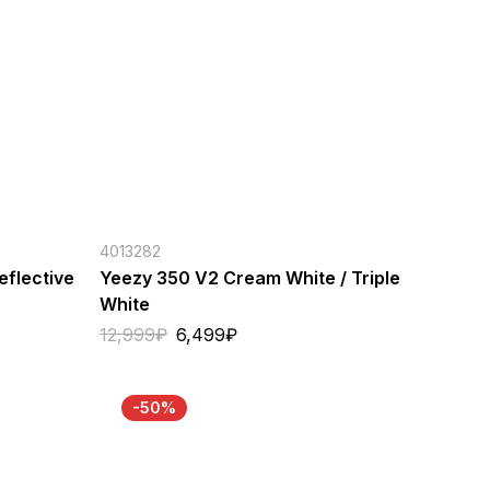
4013282
flective
Yeezy 350 V2 Cream White / Triple
White
12,999
₽
6,499
₽
-50%