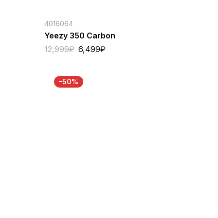
4016064
Yeezy 350 Carbon
12,999
₽
6,499
₽
-50%