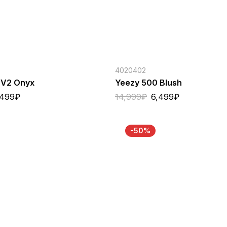
4020402
 V2 Onyx
Yeezy 500 Blush
,499
₽
14,999
₽
6,499
₽
-50%