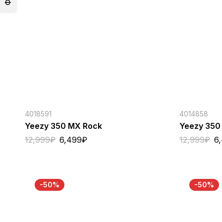
4018591
4014858
Yeezy 350 MX Rock
Yeezy 350
12,999
₽
6,499
₽
12,999
₽
6
-50%
-50%