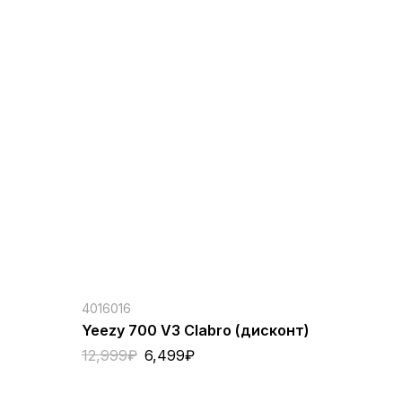
4016016
Yeezy 700 V3 Clabro (дисконт)
12,999
₽
6,499
₽