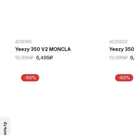
4016166
4020602
Yeezy 350 V2 MONCLA
Yeezy 350
12,999
₽
6,499
₽
12,999
₽
6
-50%
-50%
Фильтр