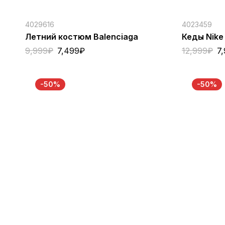
4029616
4023459
Летний костюм Balenciaga
Кеды Nike 
9,999
₽
7,499
₽
12,999
₽
7
-50%
-50%