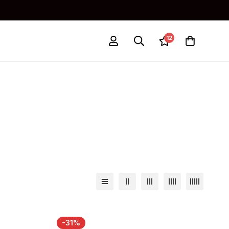
12
-31%