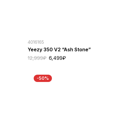
4016165
Yeezy 350 V2 “Ash Stone”
12,999
₽
6,499
₽
-50%