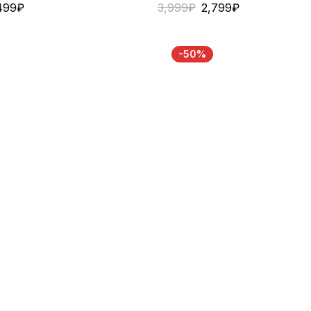
499
₽
3,999
₽
2,799
₽
-50%