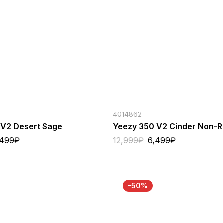
4014862
 V2 Desert Sage
Yeezy 350 V2 Cinder Non-Re
,499
₽
12,999
₽
6,499
₽
-50%