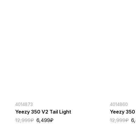
4014873
4014860
Yeezy 350 V2 Tail Light
Yeezy 350 
12,999
₽
6,499
₽
12,999
₽
6