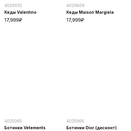
4029032
4029809
Кеды Valentino
Кеды Maison Margiela
17,999
₽
17,999
₽
4025065
4025966
Ботинки Vetements
Ботинки Dior (дисконт)