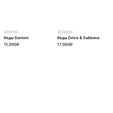
4030105
4028339
Кеды Santoni
Кеды Dolce & Gabbana
15,999
₽
17,999
₽