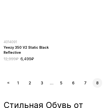
4014091
Yeezy 350 V2 Static Black
Reflective
12,999
₽
6,499
₽
1
2
3
…
5
6
7
8
Стильная Обувь от