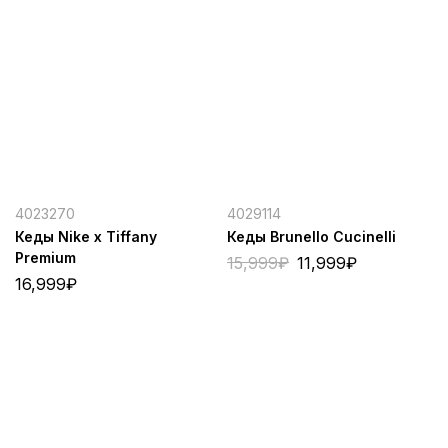
4023270
4029114
Кеды Nike x Tiffany
Кеды Brunello Cucinelli
Premium
15,999
₽
11,999
₽
16,999
₽