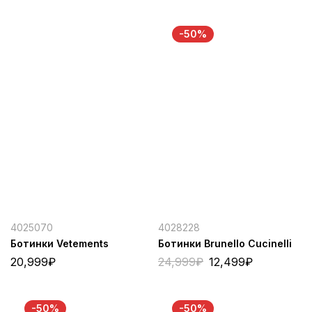
-50%
4025070
4028228
Ботинки Vetements
Ботинки Brunello Cucinelli
20,999
₽
24,999
₽
12,499
₽
-50%
-50%