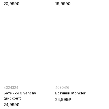
20,999
₽
19,999
₽
4024324
4030416
Ботинки Givenchy
Ботинки Moncler
(дисконт)
24,999
₽
24,999
₽