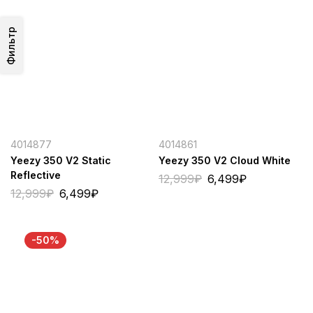
Фильтр
4014877
4014861
Yeezy 350 V2 Static
Yeezy 350 V2 Cloud White
Reflective
12,999
₽
6,499
₽
12,999
₽
6,499
₽
-50%