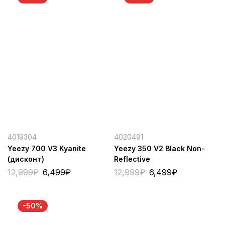
4019304
4020491
Yeezy 700 V3 Kyanite
Yeezy 350 V2 Black Non-
(дисконт)
Reflective
12,999
₽
6,499
₽
12,999
₽
6,499
₽
-50%