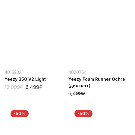
4016232
4020754
Yeezy 350 V2 Light
Yeezy Foam Runner Ochre
(дисконт)
12,999
₽
6,499
₽
6,499
₽
-50%
-50%