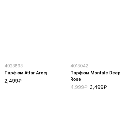
4023893
4018042
Парфюм Attar Areej
Парфюм Montale Deep
Rose
2,499
₽
4,999
₽
3,499
₽