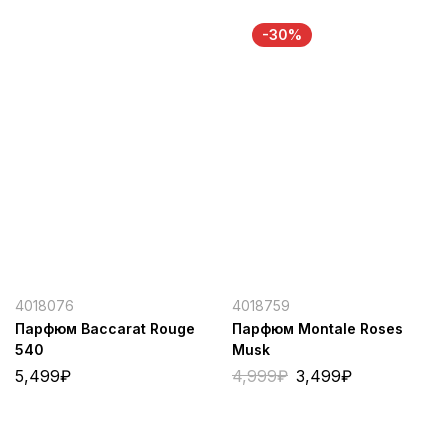
-30%
4018076
4018759
Парфюм Baccarat Rouge
Парфюм Montale Roses
540
Musk
5,499
₽
4,999
₽
3,499
₽