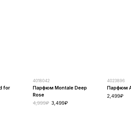
4018042
4023896
d for
Парфюм Montale Deep
Парфюм A
Rose
2,499
₽
4,999
₽
3,499
₽