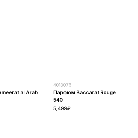
4018076
40
meerat al Arab
Парфюм Baccarat Rouge
Па
540
Gr
5,499
₽
5,