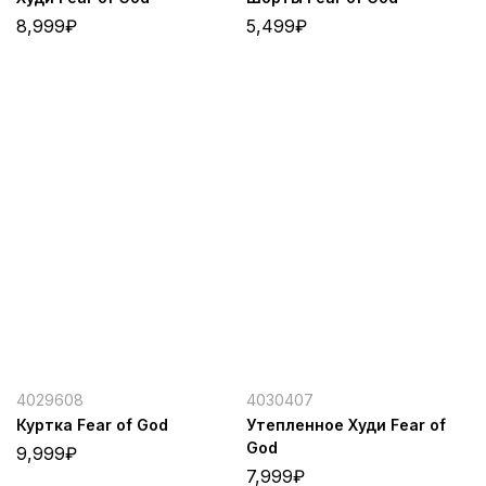
8,999
₽
5,499
₽
4029608
4030407
Куртка Fear of God
Утепленное Худи Fear of
God
9,999
₽
7,999
₽