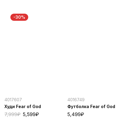
-30%
4017607
4016749
Худи Fear of God
Футболка Fear of God
7,999
₽
5,599
₽
5,499
₽