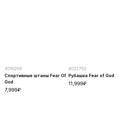
4016209
4022750
Спортивные штаны Fear Of
Рубашка Fear of God
God
11,999
₽
7,999
₽