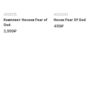
4028215
4024243
Комплект Носков Fear of
Носки Fear Of God
God
499
₽
3,999
₽