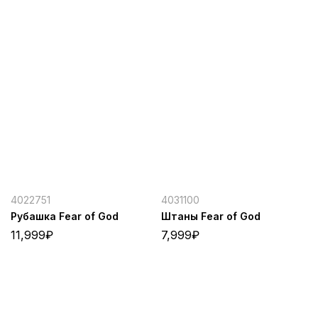
4022751
4031100
Рубашка Fear of God
Штаны Fear of God
11,999
₽
7,999
₽