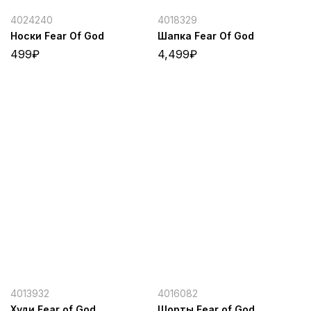
4024240
4018329
Носки Fear Of God
Шапка Fear Of God
499
₽
4,499
₽
4013932
4016082
Худи Fear of God
Шорты Fear of God