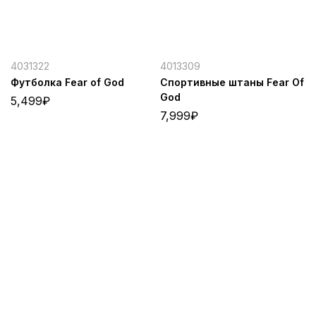
4031322
4013309
Футболка Fear of God
Спортивные штаны Fear Of
God
5,499
₽
7,999
₽