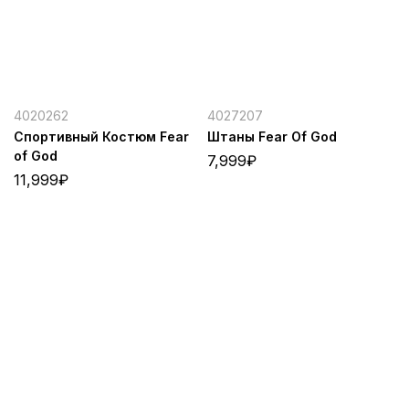
4020262
4027207
Спортивный Костюм Fear
Штаны Fear Of God
of God
7,999
₽
11,999
₽