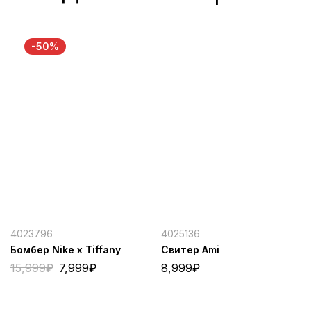
-50%
4023796
4025136
Бомбер Nike x Tiffany
Свитер Ami
15,999
₽
7,999
₽
8,999
₽