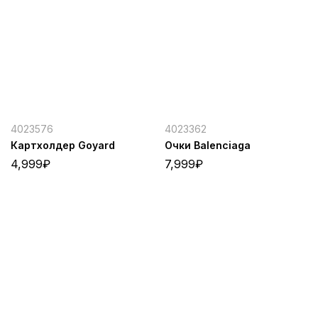
4023576
4023362
Картхолдер Goyard
Очки Balenciaga
4,999
₽
7,999
₽