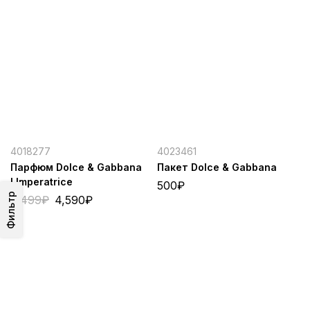
4018277
4023461
Парфюм Dolce & Gabbana
Пакет Dolce & Gabbana
LImperatrice
500
₽
Фильтр
5,499
₽
4,590
₽