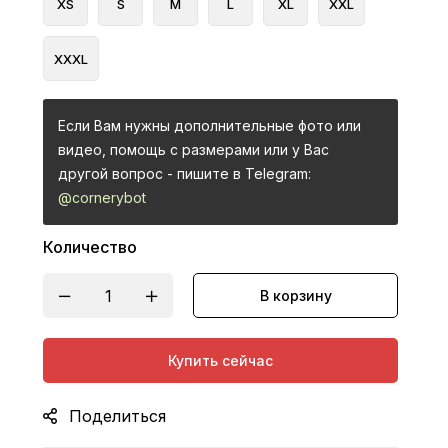
XS
S
M
L
XL
XXL
XXXL
Если Вам нужны дополнительные фото или
видео, помощь с размерами или у Вас
другой вопрос - пишите в Telegram:
@cornerybot
Количество
В корзину
Купить сейчас
Поделиться