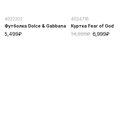
4022202
4024716
Футболка Dolce & Gabbana
Куртка Fear of God
5,499
₽
14,999
₽
6,999
₽