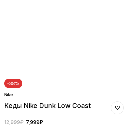
-38%
Nike
Кеды Nike Dunk Low Coast
12,999
₽
7,999
₽