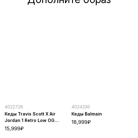
4022728
4024336
Кеды Travis Scott X Air
Кеды Balmain
Jordan 1 Retro Low OG
18,999
₽
Olive
15,999
₽