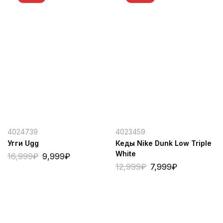
4024739
4023459
Угги Ugg
Кеды Nike Dunk Low Triple
White
16,999
₽
9,999
₽
12,999
₽
7,999
₽