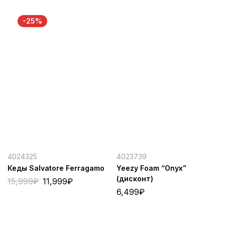
-25%
4024325
4023739
Кеды Salvatore Ferragamo
Yeezy Foam “Onyx”
(дисконт)
15,999
₽
11,999
₽
6,499
₽