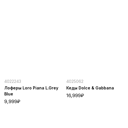
4022243
4025062
Лоферы Loro Piana L.Grey
Кеды Dolce & Gabbana
Blue
16,999
₽
9,999
₽