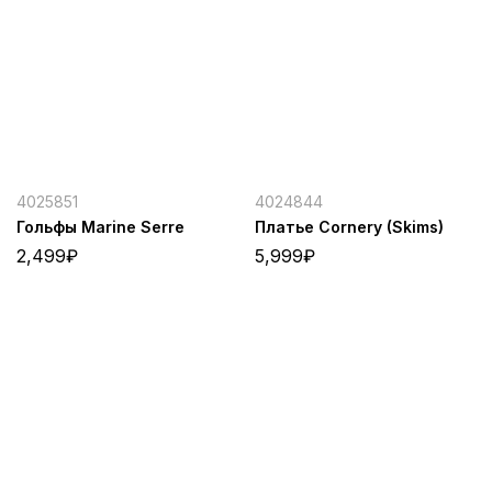
4025851
4024844
Гольфы Marine Serre
Платье Cornery (Skims)
2,499
₽
5,999
₽