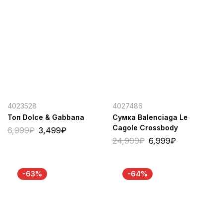
4023528
4027486
Топ Dolce & Gabbana
Сумка Balenciaga Le
Cagole Crossbody
6,999
₽
3,499
₽
24,999
₽
6,999
₽
-63%
-64%