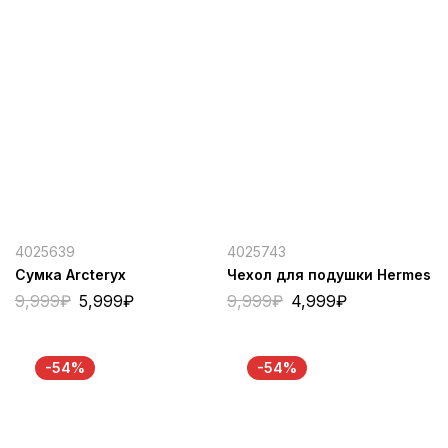
4025639
4025743
Сумка Arcteryx
Чехол для подушки Hermes
9,999
₽
5,999
₽
9,999
₽
4,999
₽
-54%
-54%