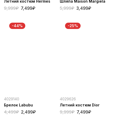
Летний костюм Hermes
Шляпа Maison Margiela
9,999
₽
7,499
₽
5,999
₽
3,499
₽
-44%
-25%
4029140
4029626
Брелок Labubu
Летний костюм Dior
4,499
₽
2,499
₽
9,999
₽
7,499
₽