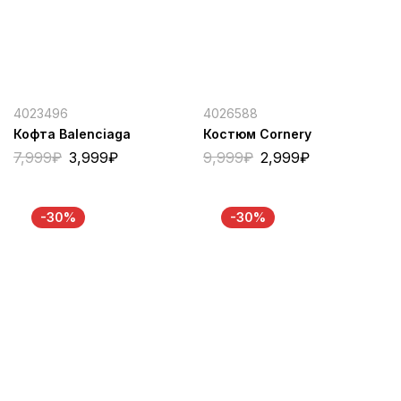
4023496
4026588
Кофта Balenciaga
Костюм Cornery
7,999
₽
3,999
₽
9,999
₽
2,999
₽
-30%
-30%