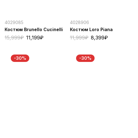
4029085
4028906
Костюм Brunello Cucinelli
Костюм Loro Piana
15,999
₽
11,199
₽
11,999
₽
8,399
₽
-30%
-30%