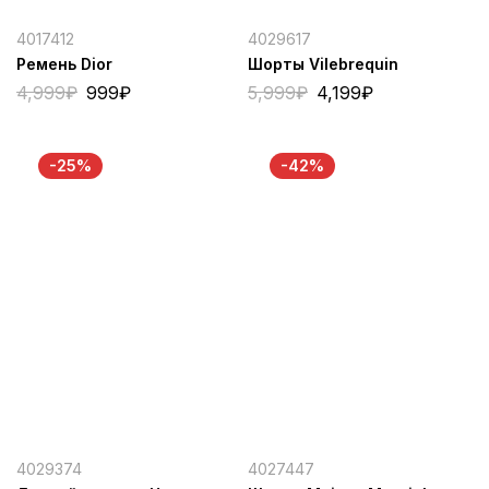
4017412
4029617
Ремень Dior
Шорты Vilebrequin
4,999
₽
999
₽
5,999
₽
4,199
₽
-25%
-42%
4029374
4027447