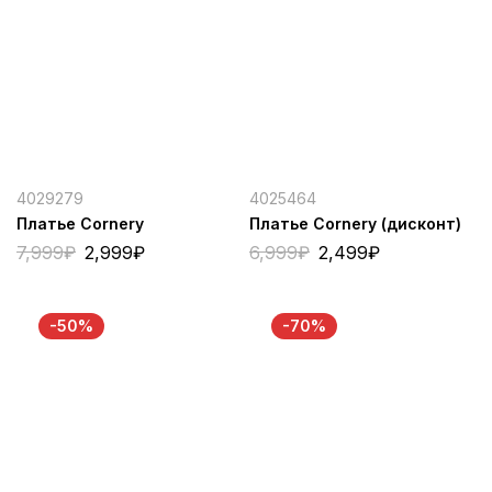
4029279
4025464
Платье Cornery
Платье Cornery (дисконт)
7,999
₽
2,999
₽
6,999
₽
2,499
₽
-50%
-70%