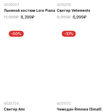
4029007
4030010
Льняной костюм Loro Piana
Свитер Vetements
11,999
₽
8,399
₽
9,999
₽
6,999
₽
-50%
-31%
4025724
4031072
Свитер Ami
Чемодан Rimowa (Small)