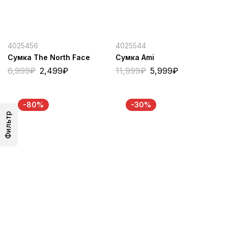
4025456
4025544
Сумка The North Face
Сумка Ami
6,999
₽
2,499
₽
11,999
₽
5,999
₽
-80%
-30%
Фильтр