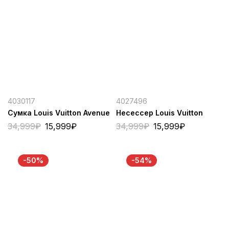
4030117
4027496
Сумка Louis Vuitton Avenue
Несессер Louis Vuitton
34,999
₽
15,999
₽
34,999
₽
15,999
₽
-50%
-54%