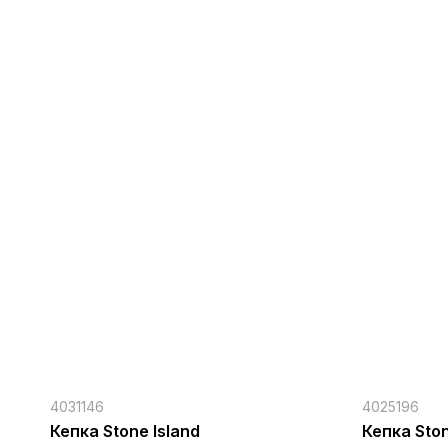
4031146
4025196
Кепка Stone Island
Кепка Ston