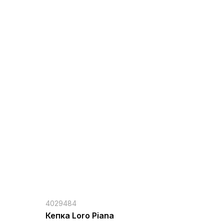
4029484
Кепка Loro Piana