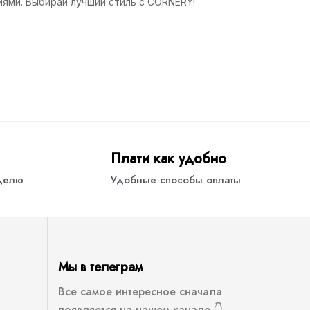
иями. Выбирай лучший стиль с CORNERY!
Плати как удобно
еделю
Удобные способы оплаты
Мы в телеграм
Все самое интересное сначала
появляется на нашем канале 👇