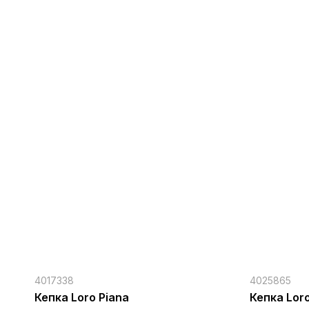
4017338
4025865
Кепка Loro Piana
Кепка Loro