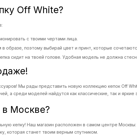
пку Off White?
в:
монировать с твоими чертами лица.
 в образе, поэтому выбирай цвет и принт, которые сочетаютс
кепка сидит на твоей голове. Удобная модель не должна стес
одаже!
ссуаров! Мы рады представить новую коллекцию кепок Off Wh
ей, а среди моделей найдутся как классические, так и яркие
e в Москве?
льную кепку! Наш магазин расположен в самом центре Москвы
ку, которая станет твоим верным спутником.