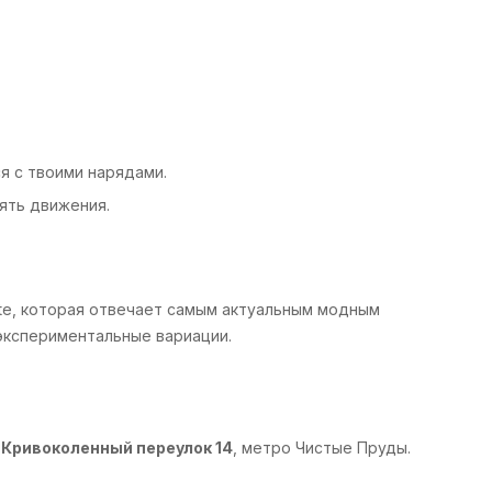
я с твоими нарядами.
нять движения.
ite, которая отвечает самым актуальным модным
 экспериментальные вариации.
:
Кривоколенный переулок 14
, метро Чистые Пруды.