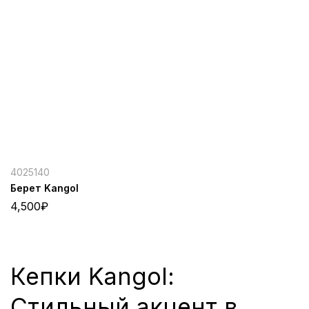
4025140
Берет Kangol
4,500
₽
Кепки Kangol:
Стильный акцент в