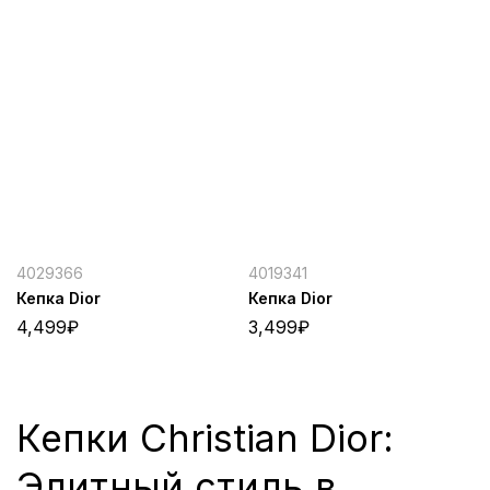
4029366
4019341
Кепка Dior
Кепка Dior
4,499
₽
3,499
₽
Кепки Christian Dior:
Элитный стиль в