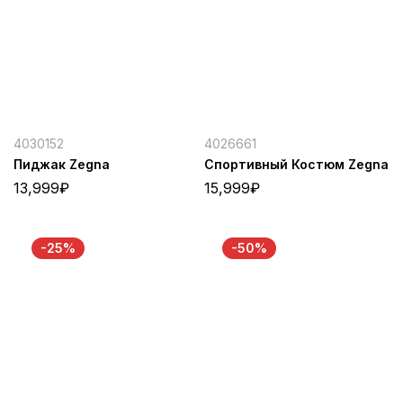
4030152
4026661
Пиджак Zegna
Спортивный Костюм Zegna
13,999
₽
15,999
₽
-25%
-50%