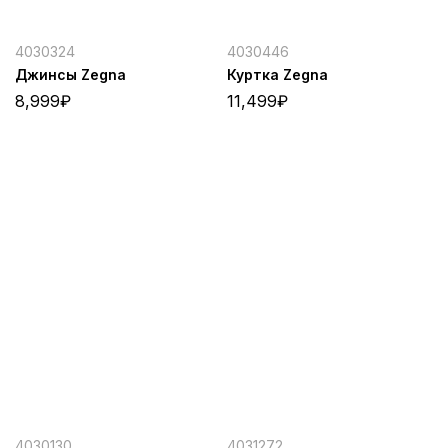
4030324
4030446
Джинсы Zegna
Куртка Zegna
8,999
₽
11,499
₽
4030130
4031272