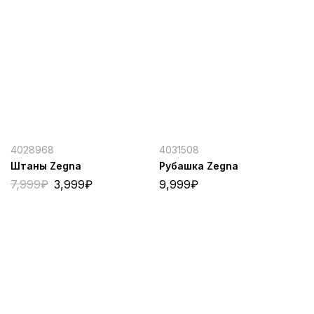
4028968
4031508
Штаны Zegna
Рубашка Zegna
7,999
₽
3,999
₽
9,999
₽