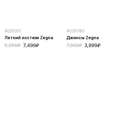
4029351
4029780
Летний костюм Zegna
Джинсы Zegna
9,999
₽
7,499
₽
7,999
₽
3,999
₽