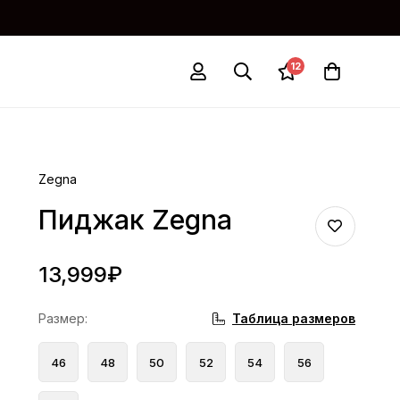
12
Zegna
Пиджак Zegna
13,999
₽
Таблица размеров
Размер
:
46
48
50
52
54
56