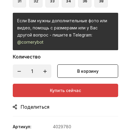
31
32
33
34
36
38
Если Вам нужны дополнительные фото или
видео, помощь с размерами или у Вас
другой вопрос - пишите в Telegram:
@cornerybot
Количество
В корзину
Купить сейчас
Поделиться
Артикул:
4029780