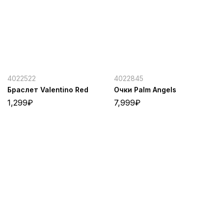
4022522
4022845
Браслет Valentino Red
Очки Palm Angels
1,299
₽
7,999
₽