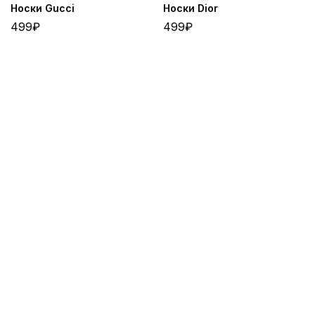
Носки Gucci
Носки Dior
499
₽
499
₽