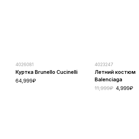
4026081
4023247
Куртка Brunello Cucinelli
Летний костюм
Balenciaga
64,999
₽
11,999
₽
4,999
₽