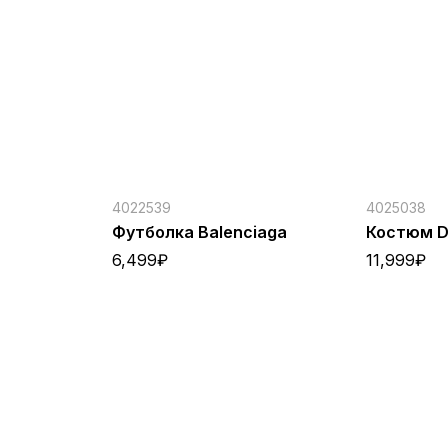
4022539
4025038
Футболка Balenciaga
Костюм D
6,499
₽
11,999
₽