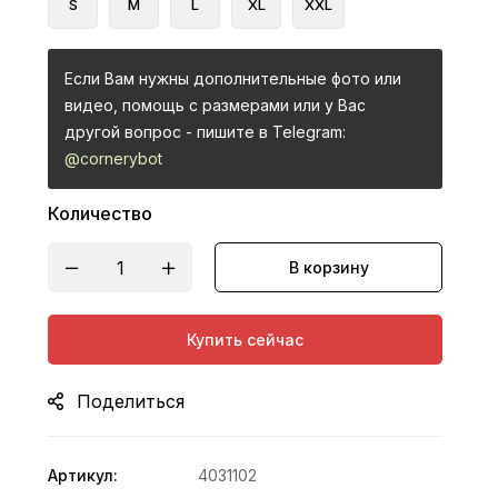
S
M
L
XL
XXL
Если Вам нужны дополнительные фото или
видео, помощь с размерами или у Вас
другой вопрос - пишите в Telegram:
@cornerybot
Количество
В корзину
Купить сейчас
Поделиться
Артикул:
4031102