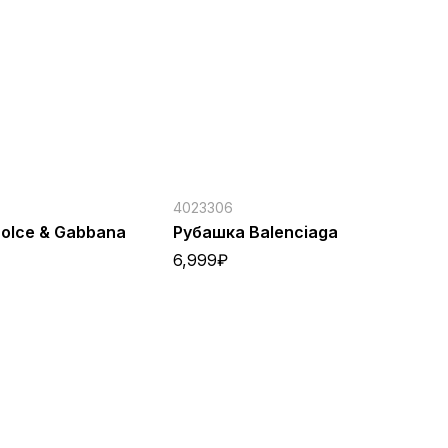
4023306
40
olce & Gabbana
Рубашка Balenciaga
Ве
6,999
₽
9,