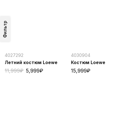
Фильтр
4027292
4030904
Летний костюм Loewe
Костюм Loewe
11,999
₽
5,999
₽
15,999
₽