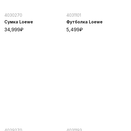
4030270
4031101
Сумка Loewe
Футболка Loewe
34,999
₽
5,499
₽
4029270
4031193