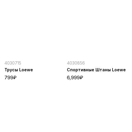
4030715
4030856
Трусы Loewe
Спортивные Штаны Loewe
799
₽
6,999
₽