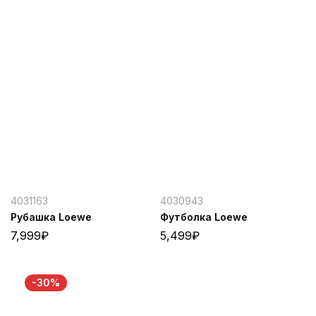
4031163
4030943
Рубашка Loewe
Футболка Loewe
7,999
₽
5,499
₽
-30%