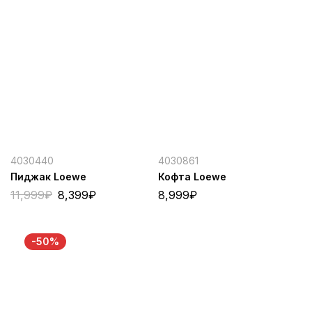
4030440
4030861
Пиджак Loewe
Кофта Loewe
11,999
₽
8,399
₽
8,999
₽
-50%