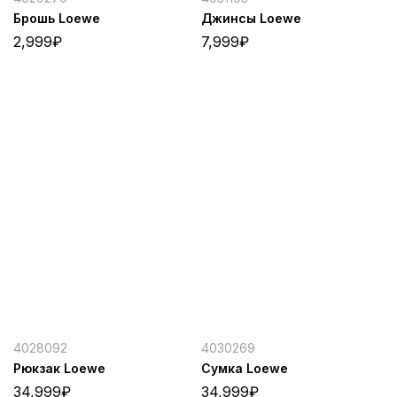
Брошь Loewe
Джинсы Loewe
2,999
₽
7,999
₽
4028092
4030269
Рюкзак Loewe
Сумка Loewe
34,999
₽
34,999
₽