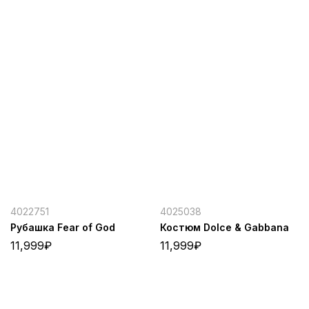
4022751
4025038
Рубашка Fear of God
Костюм Dolce & Gabbana
11,999
₽
11,999
₽