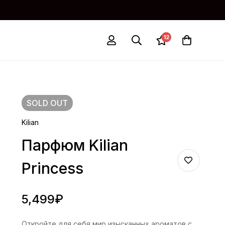
12
SOLD
OUT
Kilian
Парфюм Kilian
Princess
5,499
₽
Откройте для себя мир изысканных ароматов с