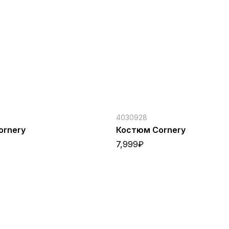
4030928
ornery
Костюм Cornery
7,999
₽