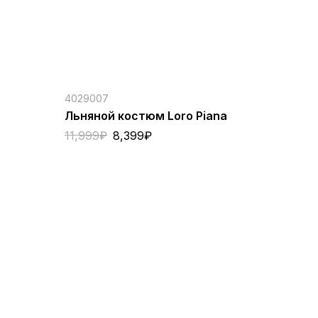
4029007
Льняной костюм Loro Piana
11,999
₽
8,399
₽