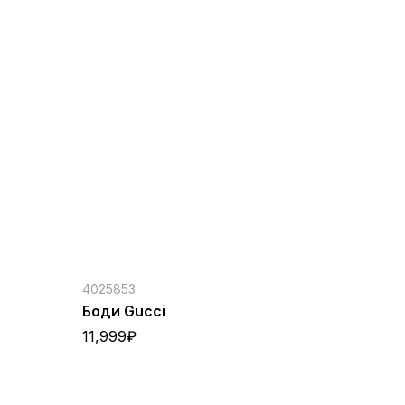
4025853
Боди Gucci
11,999
₽