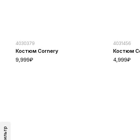
4030379
4031456
Костюм Cornery
Костюм C
9,999
₽
4,999
₽
Фильтр