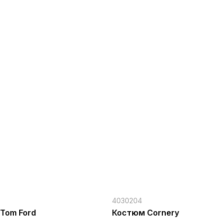
4030204
Tom Ford
Костюм Cornery