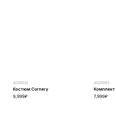
4030532
4026083
Костюм Cornery
Комплект 
9,999
₽
7,999
₽