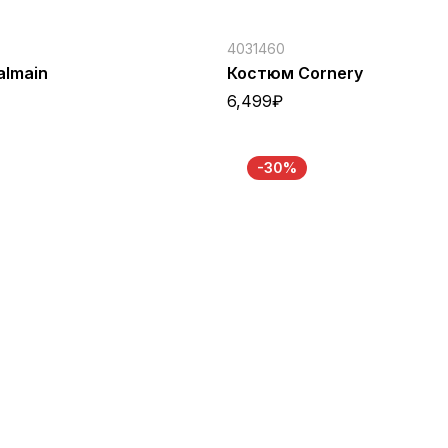
4031460
almain
Костюм Cornery
6,499
₽
-30%