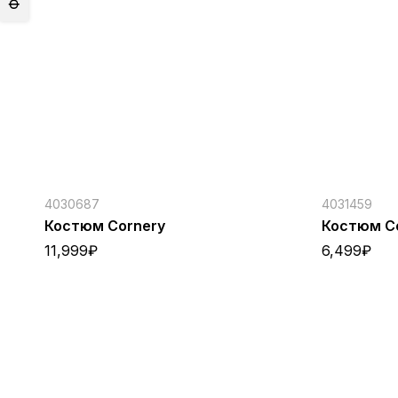
4030687
4031459
Костюм Cornery
Костюм C
11,999
₽
6,499
₽