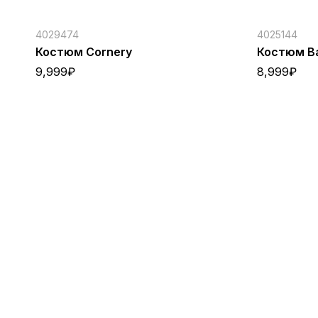
4029474
4025144
Костюм Cornery
Костюм B
9,999
₽
8,999
₽