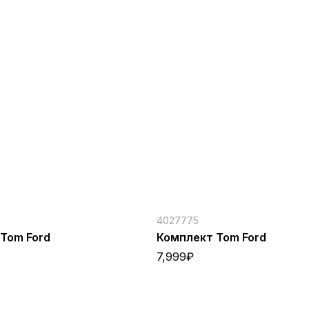
4027775
Tom Ford
Комплект Tom Ford
7,999
₽