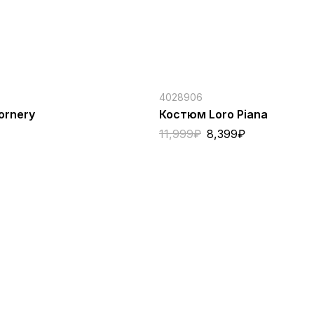
4028906
ornery
Костюм Loro Piana
11,999
₽
8,399
₽