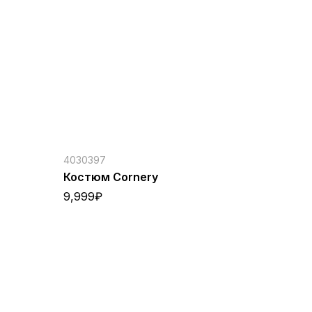
4030397
Костюм Cornery
9,999
₽