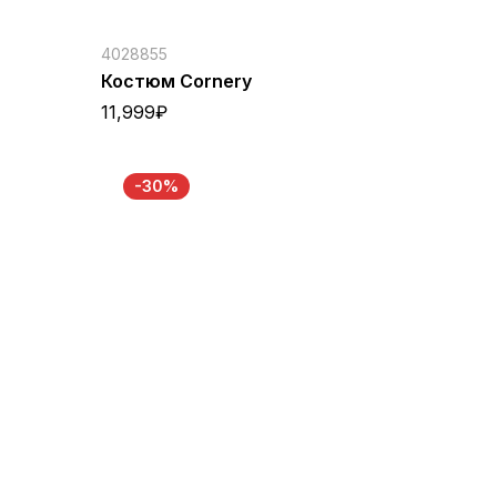
4028855
Костюм Cornery
11,999
₽
-30%