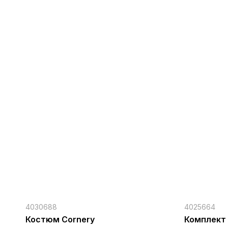
4030688
4025664
Костюм Cornery
Комплект 