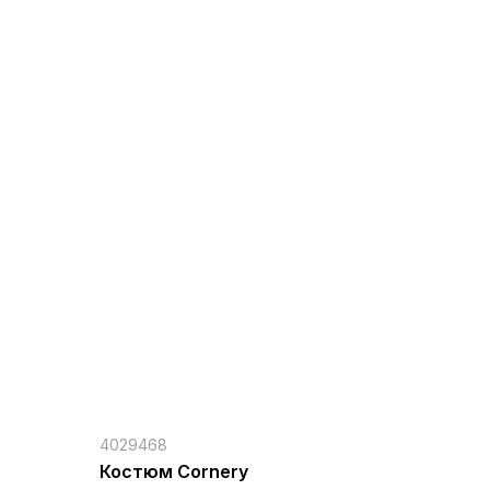
4029468
Костюм Cornery