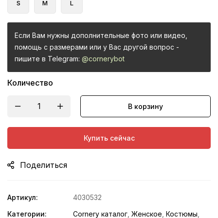
S
M
L
Если Вам нужны дополнительные фото или видео,
помощь с размерами или у Вас другой вопрос -
пишите в Telegram:
@cornerybot
Количество
В корзину
Купить сейчас
Поделиться
Артикул:
4030532
Категории:
Cornery каталог
,
Женское
,
Костюмы
,