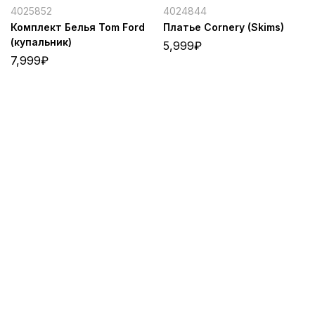
4025852
4024844
Комплект Белья Tom Ford
Платье Cornery (Skims)
(купальник)
5,999
₽
7,999
₽