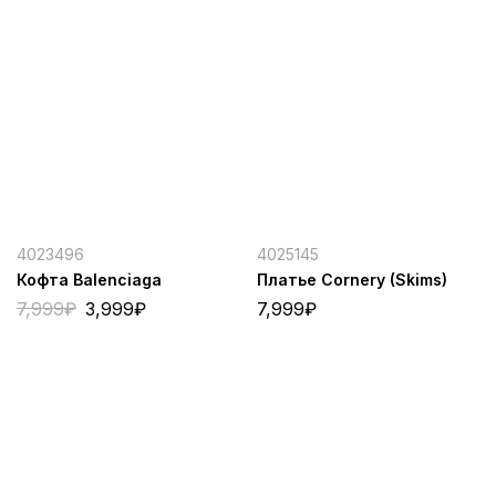
4023496
4025145
Кофта Balenciaga
Платье Cornery (Skims)
7,999
₽
3,999
₽
7,999
₽