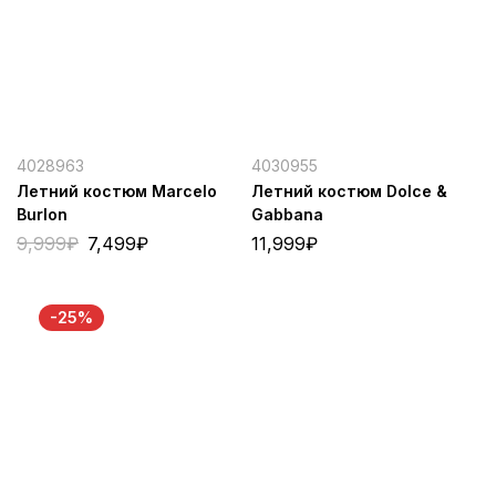
4028963
4030955
Летний костюм Marcelo
Летний костюм Dolce &
Burlon
Gabbana
9,999
₽
7,499
₽
11,999
₽
-25%