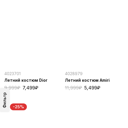
4023701
4028979
Летний костюм Dior
Летний костюм Amiri
9,999
₽
7,499
₽
11,999
₽
5,499
₽
Фильтр
-25%