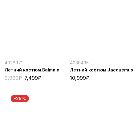
4028971
4030495
Летний костюм Balmain
Летний костюм Jacquemus
9,999
₽
7,499
₽
10,999
₽
-25%