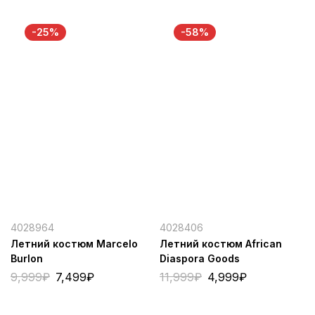
-25%
-58%
4028964
4028406
Летний костюм Marcelo
Летний костюм African
Burlon
Diaspora Goods
9,999
₽
7,499
₽
11,999
₽
4,999
₽