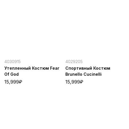
4030915
4029205
Утепленный Костюм Fear
Спортивный Костюм
Of God
Brunello Cucinelli
15,999
₽
15,999
₽