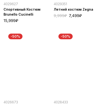
4029627
4029351
Спортивный Костюм
Летний костюм Zegna
Brunello Cucinelli
9,999
₽
7,499
₽
15,999
₽
-50%
-50%
4026673
4028433