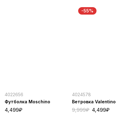
-55%
4022656
4024578
Футболка Moschino
Ветровка Valentino
4,499
₽
9,999
₽
4,499
₽