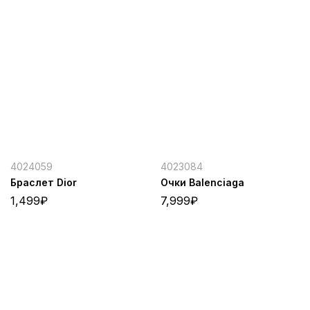
4024059
4023084
Браслет Dior
Очки Balenciaga
1,499
₽
7,999
₽