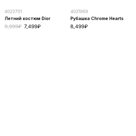
4023701
4021969
Летний костюм Dior
Рубашка Chrome Hearts
9,999
₽
7,499
₽
8,499
₽