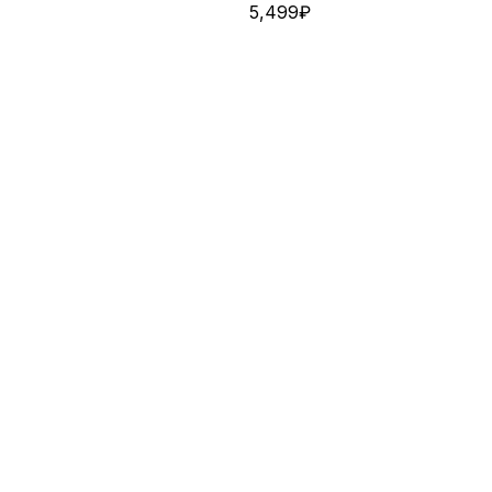
5,499
₽