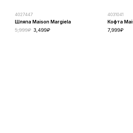
4027447
4031041
Шляпа Maison Margiela
Кофта Mai
5,999
₽
3,499
₽
7,999
₽