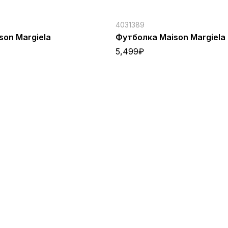
4031389
son Margiela
Футболка Maison Margiela
5,499
₽