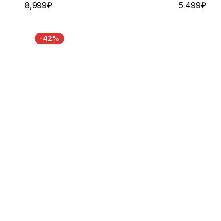
8,999
₽
5,499
₽
-42%