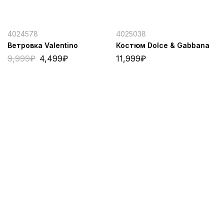
4024578
4025038
Ветровка Valentino
Костюм Dolce & Gabbana
9,999
₽
4,499
₽
11,999
₽